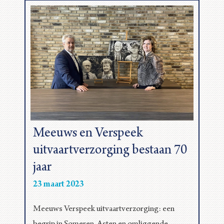
Meeuws en Verspeek
V
uitvaartverzorging bestaan 70
A
jaar
15 
23 maart 2023
en,
Bek
ren
ro
Meeuws Verspeek uitvaartverzorging: een
Uit