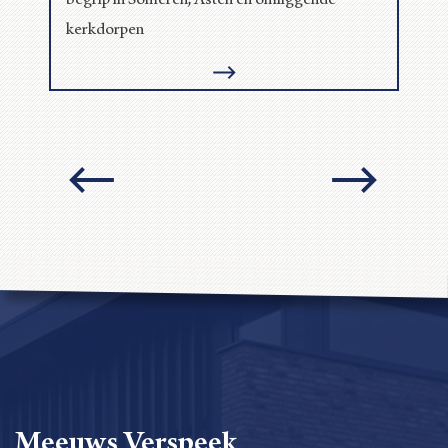
begrip in Someren, Asten en omliggende
kerkdorpen
Meeuws Verspeek